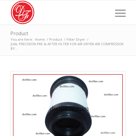
Product
You are here:
Home
/
Product
/
Filter Dryer
/
JUAL PRECISION PRE & AFTER FILTER FOR AIR DRYER AIR COMPRESSOR
BY...