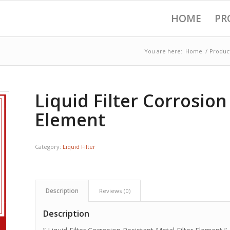
HOME
PR
You are here:
Home
/
Produc
Liquid Filter Corrosion
Element
Category:
Liquid Filter
Description
Reviews (0)
Description