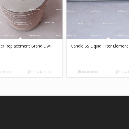
ilter Replacement Brand Dwi
Candle SS Liquid Filter Element
d more
Show Details
Read more
Show D