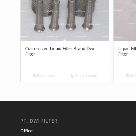
Customized Liquid Filter Brand Dwi
Liquid F
Filter
Filter
Read more
Show Details
Rea
PT. DWI FILTER
Office: