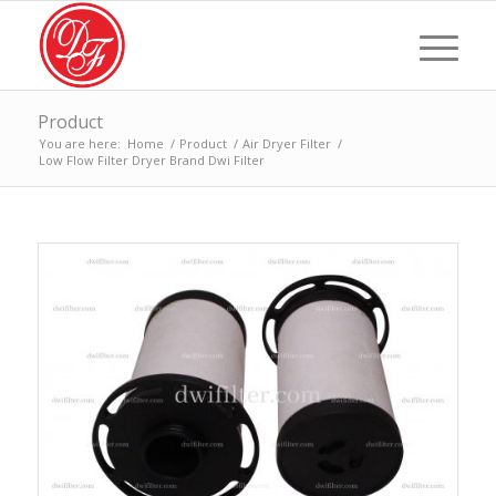
Product
You are here:
Home
/
Product
/
Air Dryer Filter
/
Low Flow Filter Dryer Brand Dwi Filter