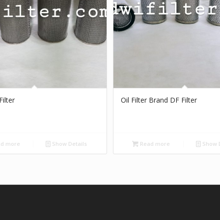
ilter
Oil Filter Brand DF Filter
d more
Show Details
Read more
Show D