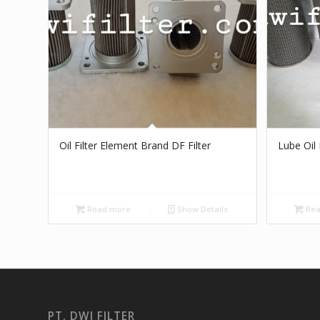
Oil Filter Element Brand DF Filter
Lube Oil F
Read more
Show Details
Rea
PT. DWI FILTER