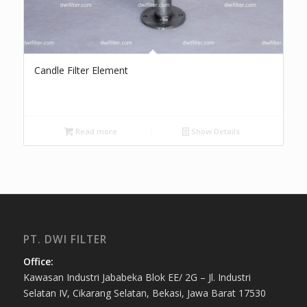
Candle Filter Element
Read more
Show Details
PT. DWI FILTER
Office:
Kawasan Industri Jababeka Blok EE/ 2G – Jl. Industri
Selatan IV, Cikarang Selatan, Bekasi, Jawa Barat 17530