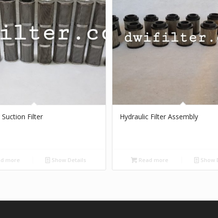
 Suction Filter
Hydraulic Filter Assembly
d more
Show Details
Read more
Show D