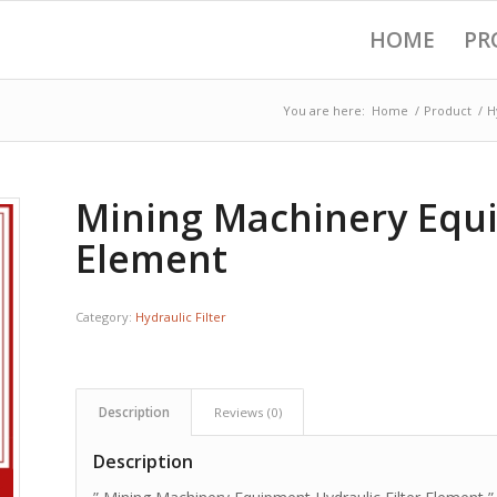
HOME
PR
You are here:
Home
/
Product
/
H
Mining Machinery Equi
Element
Category:
Hydraulic Filter
Description
Reviews (0)
Description