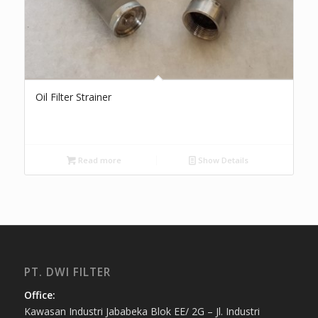
Oil Filter Strainer
Read more
Show Details
PT. DWI FILTER
Office:
Kawasan Industri Jababeka Blok EE/ 2G – Jl. Industri