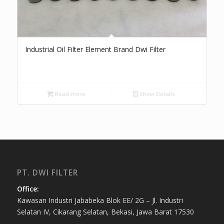
Industrial Oil Filter Element Brand Dwi Filter
Read more
Show Details
PT. DWI FILTER
Office:
Kawasan Industri Jababeka Blok EE/ 2G – Jl. Industri
Selatan IV, Cikarang Selatan, Bekasi, Jawa Barat 17530