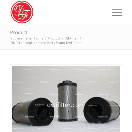
Product
You are here:
Home
/
Product
/
Oil Filter
/
Oil Filter Replacement Parts Brand Dwi Filter