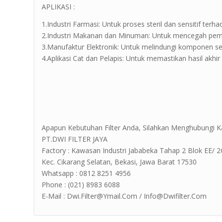
APLIKASI :
1.Industri Farmasi: Untuk proses steril dan sensitif ter
2.Industri Makanan dan Minuman: Untuk mencegah pem
3.Manufaktur Elektronik: Untuk melindungi komponen sen
4.Aplikasi Cat dan Pelapis: Untuk memastikan hasil akhir 
Apapun Kebutuhan Filter Anda, Silahkan Menghubungi K
PT.DWI FILTER JAYA
Factory : Kawasan Industri Jababeka Tahap 2 Blok EE/ 2G Jl
Kec. Cikarang Selatan, Bekasi, Jawa Barat 17530
Whatsapp : 0812 8251 4956
Phone : (021) 8983 6088
E-Mail : Dwi.Filter@Ymail.Com / Info@Dwifilter.Com