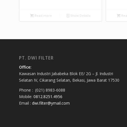
Read more
Show Details
Rea
PT. DWI FILTER
Office:
Kawasan Industri Jababeka Blok EE/ 2G – Jl. Industri
Selatan IV, Cikarang Selatan, Bekasi, Jawa Barat 17530
Phone : (021) 8983-6088
Mobile:
0812.8251.4956
Email :
dwi.filter@ymail.com