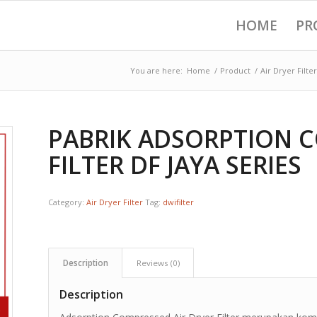
HOME
PR
You are here:
Home
/
Product
/
Air Dryer Filter
PABRIK ADSORPTION C
FILTER DF JAYA SERIES
Category:
Air Dryer Filter
Tag:
dwifilter
Description
Reviews (0)
Description