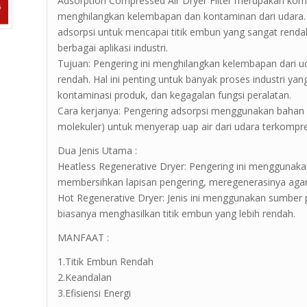
Adsorption Compressed Air Dryer Filter merupakan kom
menghilangkan kelembapan dan kontaminan dari udara. 
adsorpsi untuk mencapai titik embun yang sangat renda
berbagai aplikasi industri.
Tujuan: Pengering ini menghilangkan kelembapan dari u
rendah. Hal ini penting untuk banyak proses industri 
kontaminasi produk, dan kegagalan fungsi peralatan.
Cara kerjanya: Pengering adsorpsi menggunakan bahan pe
molekuler) untuk menyerap uap air dari udara terkompre
Dua Jenis Utama :
Heatless Regenerative Dryer: Pengering ini mengguna
membersihkan lapisan pengering, meregenerasinya agar
Hot Regenerative Dryer: Jenis ini menggunakan sumber 
biasanya menghasilkan titik embun yang lebih rendah.
MANFAAT :
1.Titik Embun Rendah
2.Keandalan
3.Efisiensi Energi