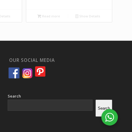
etails
Read more
Show Details
OUR SOCIAL MEDIA
Search
Search