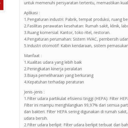
untuk memenuhi persyaratan tertentu, memastikan kuali
Aplikasi :
1.Pengaturan industri: Pabrik, tempat produksi, ruang ber
2.Fasilitas perawatan kesehatan: Rumah sakit, klinik, la
3.Ruang komersial: Kantor, toko ritel, restoran.
4.Pengaturan perumahan: Sistem HVAC, pembersih udar
5.Industri otomotif: Kabin kendaraan, sistem pemasukan
Manfaat :
1.Kualitas udara yang lebih baik
2.Peningkatan kinerja peralatan
3.Biaya pemeliharaan yang berkurang
4.Kepatuhan terhadap peraturan
Jenis-jenis :
1.Filter udara partikulat efisiensi tinggi (HEPA): Filter HE
Filter ini mampu menghilangkan 99,97% dari semua parti
dan bakteri. Filter HEPA sering digunakan di rumah sak
udara bersih.
2.Filter udara berlipit: Filter udara berlipit terbuat dari b