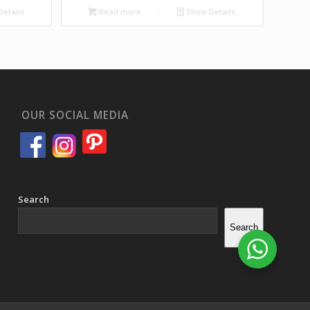
etails
Read more
Show Details
OUR SOCIAL MEDIA
Search
Search