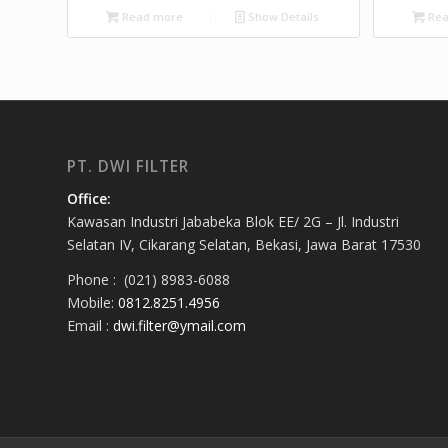
Read more
Show Details
Rea
PT. DWI FILTER
Office:
Kawasan Industri Jababeka Blok EE/ 2G – Jl. Industri
Selatan IV, Cikarang Selatan, Bekasi, Jawa Barat 17530
Phone : (021) 8983-6088
Mobile:
0812.8251.4956
Email :
dwi.filter@ymail.com