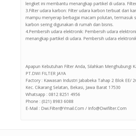
lengket ini membantu menangkap partikel di udara. Filter
3.Filter udara karbon: Filter udara karbon terbuat dari k
mampu menyerap berbagai macam polutan, termasuk seny
karbon sering digunakan di rumah dan bisnis.
4.Pembersih udara elektronik: Pembersih udara elektro
menangkap partikel di udara. Pembersih udara elektronik
Apapun Kebutuhan Filter Anda, Silahkan Menghubungi K
PT.DWI FILTER JAYA
Factory : Kawasan Industri Jababeka Tahap 2 Blok EE/ 2G Jl
Kec. Cikarang Selatan, Bekasi, Jawa Barat 17530
Whatsapp : 0812 8251 4956
Phone : (021) 8983 6088
E-Mail : Dwi.Filter@Ymail.Com / Info@Dwifilter.Com