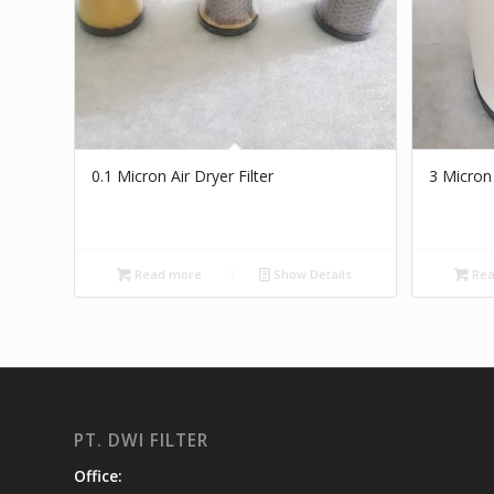
0.1 Micron Air Dryer Filter
3 Micron 
Read more
Show Details
Rea
PT. DWI FILTER
Office: