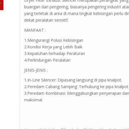
Dryer Filter Exhaust Silencer merupakan perangkat yang
buangan dari pengering, biasanya pengering industri ata
yang terletak di area di mana tingkat kebisingan perlu d
dekat peralatan sensitif.
MANFAAT :
1.Mengurangi Polusi Kebisingan
2.Kondisi Kerja yang Lebih Baik
3.Kepatuhan terhadap Peraturan
4.Perlindungan Peralatan
JENIS-JENIS :
1.In-Line Silencer: Dipasang langsung di pipa knalpot.
2.Peredam Cabang Samping: Terhubung ke pipa knalpot
3.Peredam Kombinasi: Menggabungkan penyerapan dan 
maksimal.