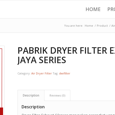
HOME
PR
You are here:
Home
/
Product
/
Ai
PABRIK DRYER FILTER 
JAYA SERIES
Category:
Air Dryer Filter
Tag:
dwifilter
Description
Reviews (0)
Description