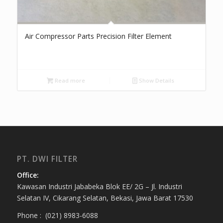
Air Compressor Parts Precision Filter Element
Read more
Show Details
PT. DWI FILTER
Office:
Kawasan Industri Jababeka Blok EE/ 2G – Jl. Industri
Selatan IV, Cikarang Selatan, Bekasi, Jawa Barat 17530
Phone : (021) 8983-6088