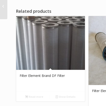
In Line Filter Dryer
Brand Dwi Filter
Related products
Filter Element Brand DF Filter
Filter El
Read more
Show Details