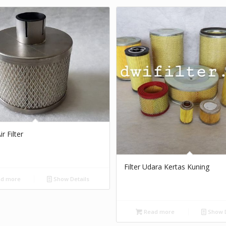
r Filter
Filter Udara Kertas Kuning
d more
Show Details
Read more
Show D