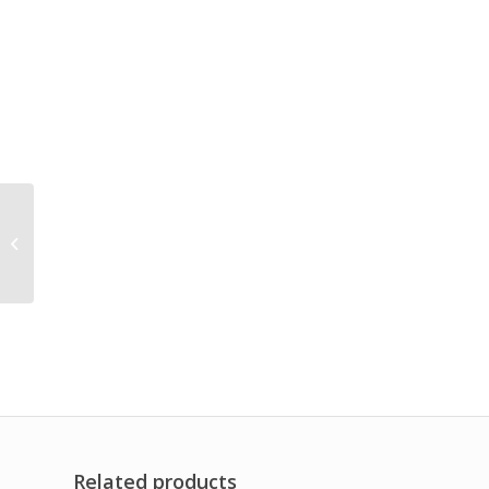
Cartridge Air Intake
Filter Brand Dwi Filter
Related products