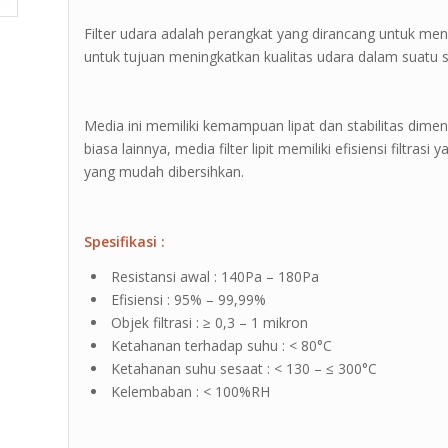
Filter udara adalah perangkat yang dirancang untuk me
untuk tujuan meningkatkan kualitas udara dalam suatu s
Media ini memiliki kemampuan lipat dan stabilitas dimen
biasa lainnya, media filter lipit memiliki efisiensi filtras
yang mudah dibersihkan.
Spesifikasi :
Resistansi awal : 140Pa – 180Pa
Efisiensi : 95% – 99,99%
Objek filtrasi : ≥ 0,3 – 1 mikron
Ketahanan terhadap suhu : < 80°C
Ketahanan suhu sesaat : < 130 – ≤ 300°C
Kelembaban : < 100%RH