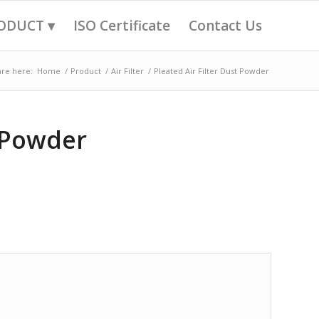
ODUCT ▾
ISO Certificate
Contact Us
are here:
Home
/
Product
/
Air Filter
/
Pleated Air Filter Dust Powder
t Powder