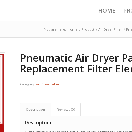
HOME
PR
You are here:
Home
/
Product
/
Air Dryer Filter
/
Pne
Pneumatic Air Dryer P
Replacement Filter El
Category:
Air Dryer Filter
Description
Reviews (0)
Description