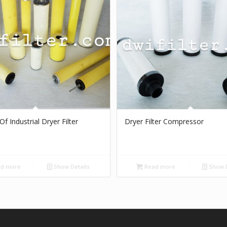
Of Industrial Dryer Filter
Dryer Filter Compressor
d more
Show Details
Read more
Show D