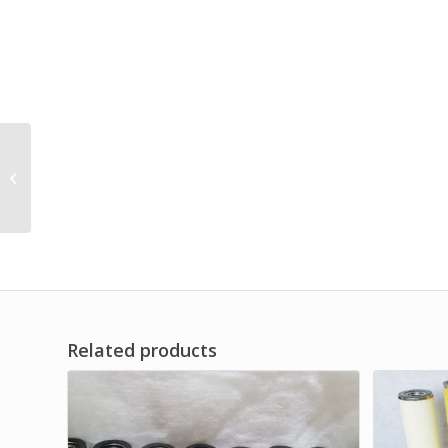
Filter Element
Compressed Air Line
for Air Compressor
Brand Dwi Filter
Related products