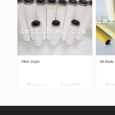
Filter Dryer
All Kinds 
Read more
Show Details
Rea