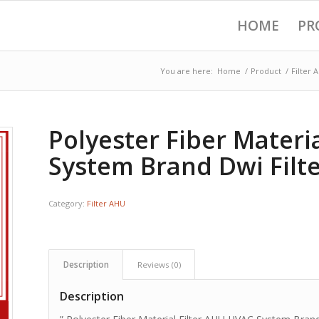
HOME
PR
You are here:
Home
/
Product
/
Filter 
Polyester Fiber Materi
System Brand Dwi Filt
Category:
Filter AHU
Description
Reviews (0)
Description