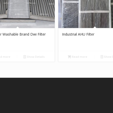
er Washable Brand Dwi Filter
Industrial AHU Filter
d more
Show Details
Read more
Show D