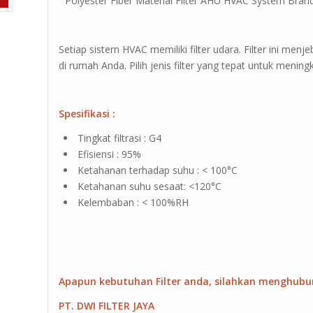
” Polyester Fiber Material Filter AHU HVAC System Brand 
Setiap sistem HVAC memiliki filter udara. Filter ini menj
di rumah Anda. Pilih jenis filter yang tepat untuk menin
Spesifikasi :
Tingkat filtrasi : G4
Efisiensi : 95%
Ketahanan terhadap suhu : < 100°C
Ketahanan suhu sesaat: <120°C
Kelembaban : < 100%RH
Apapun kebutuhan Filter anda, silahkan menghubu
PT. DWI FILTER JAYA