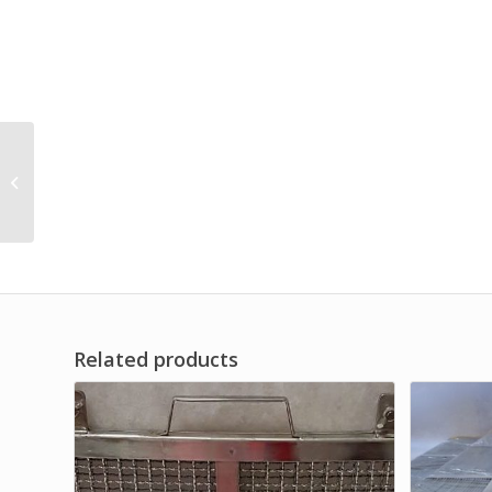
OEM Primary Synthetic
Fiber Air Filter AHU
Brand Dwi Filter
Related products