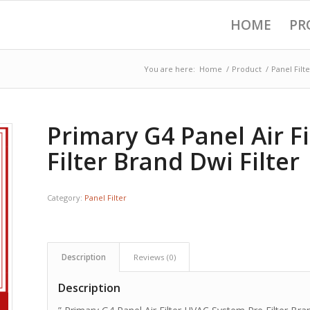
HOME
PR
You are here:
Home
/
Product
/
Panel Filte
Primary G4 Panel Air F
Filter Brand Dwi Filter
Category:
Panel Filter
Description
Reviews (0)
Description