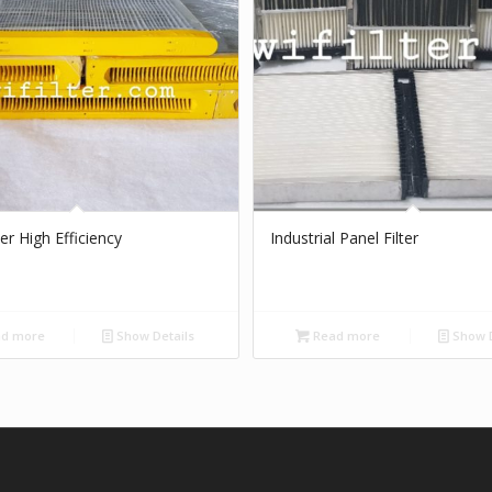
ter High Efficiency
Industrial Panel Filter
d more
Show Details
Read more
Show D