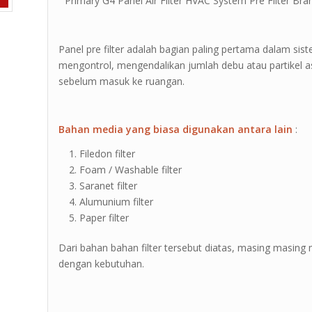
” Primary G4 Panel Air Filter HVAC System Pre Filter Bran
Panel pre filter adalah bagian paling pertama dalam sis
mengontrol, mengendalikan jumlah debu atau partikel a
sebelum masuk ke ruangan.
Bahan media yang biasa digunakan antara lain
:
Filedon filter
Foam / Washable filter
Saranet filter
Alumunium filter
Paper filter
Dari bahan bahan filter tersebut diatas, masing masing m
dengan kebutuhan.