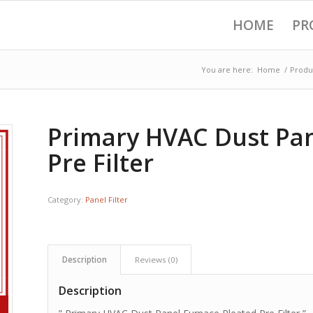
HOME
PR
You are here:
Home
/
Produ
Primary HVAC Dust Pan
Pre Filter
Category:
Panel Filter
Description
Reviews (0)
Description