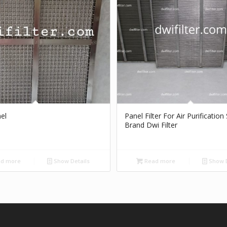
nel
Panel Filter For Air Purificatio
Brand Dwi Filter
d more
Show Details
Read more
Show D