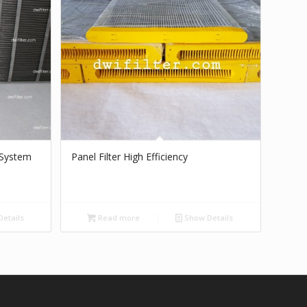
n System
Panel Filter High Efficiency
etails
Read more
Show Details