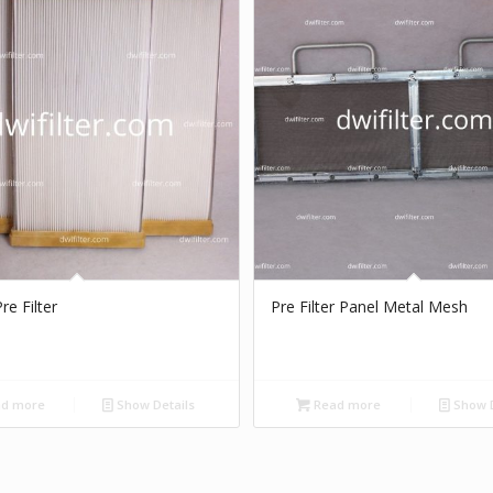
re Filter
Pre Filter Panel Metal Mesh
d more
Show Details
Read more
Show D