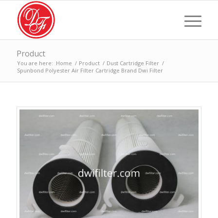
Product
You are here:
Home
/
Product
/
Dust Cartridge Filter
/
Spunbond Polyester Air Filter Cartridge Brand Dwi Filter