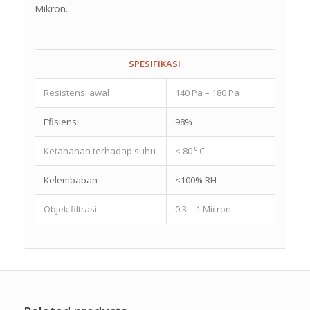
Mikron.
SPESIFIKASI
Resistensi awal
140 Pa – 180 Pa
Efisiensi
98%
Ketahanan terhadap suhu
< 80 ⁰ C
Kelembaban
<100% RH
Objek filtrasi
0.3 – 1 Micron