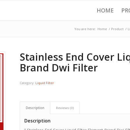
HOME
PR
You are here:
Home
/
Product
/
L
Stainless End Cover Li
Brand Dwi Filter
Category:
Liquid Filter
Description
Reviews (0)
Description