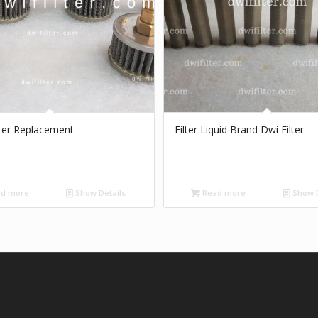
lter Replacement
Filter Liquid Brand Dwi Filter
d more
Show Details
Read more
Show D