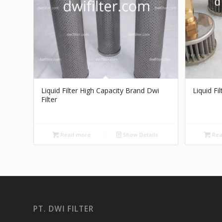
Liquid Filter High Capacity Brand Dwi
Liquid Fi
Filter
Read more
Show Details
Rea
PT. DWI FILTER