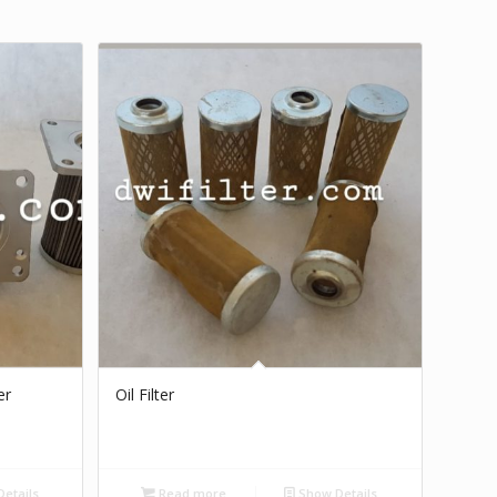
er
Oil Filter
etails
Read more
Show Details