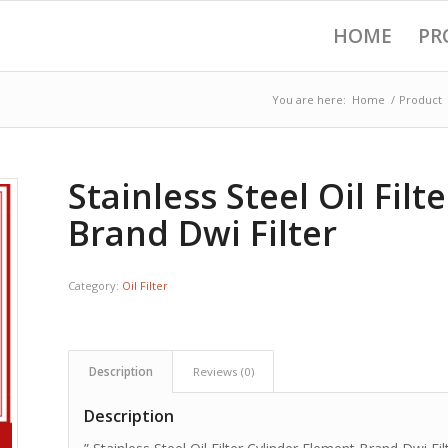
HOME
PR
You are here:
Home
/
Product
Stainless Steel Oil Fil
Brand Dwi Filter
Category:
Oil Filter
Description
Reviews (0)
Description