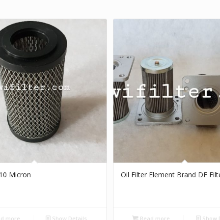
r 10 Micron
Oil Filter Element Brand DF Filt
d more
Show Details
Read more
Show D