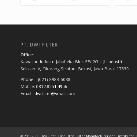
PT. DWI FILTER
Office:
Kawasan Industri Jababeka Blok EE/ 2G – Jl. Industri
Selatan IV, Cikarang Selatan, Bekasi, Jawa Barat 17530
Phone : (021) 8983-6088
Mobile:
0812.8251.4956
Email :
dwi.filter@ymail.com
© 2018 - PT. Dwi Filter | Industrial Filter Manufacturer and Distributor