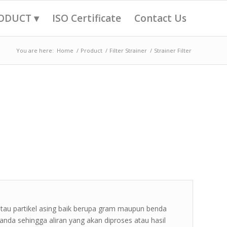
ODUCT ▾
ISO Certificate
Contact Us
You are here:
Home
/
Product
/
Filter Strainer
/
Strainer Filter
n atau partikel asing baik berupa gram maupun benda
 anda sehingga aliran yang akan diproses atau hasil