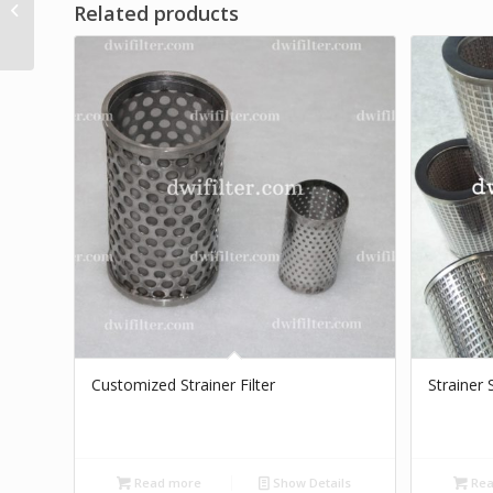
Filter Udara Industri
Related products
Customized Strainer Filter
Strainer 
Read more
Show Details
Rea