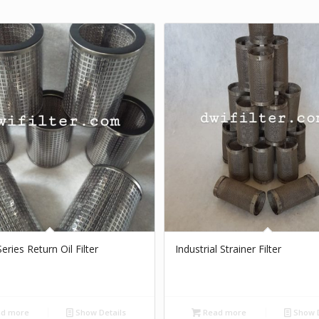
Series Return Oil Filter
Industrial Strainer Filter
d more
Show Details
Read more
Show D