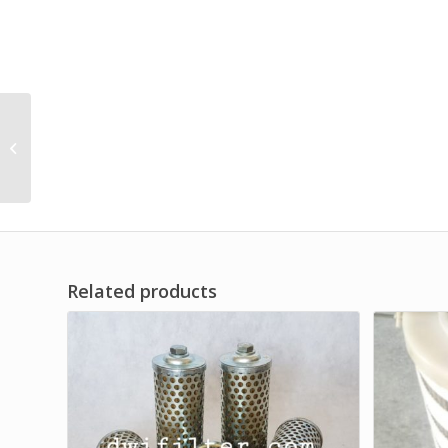
Pleated Liquid Filter for
Impurities Removal
Brand Dwi Filter
Related products