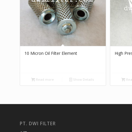
10 Micron Oil Filter Element
High Pres
Read more
Show Details
Rea
PT. DWI FILTER