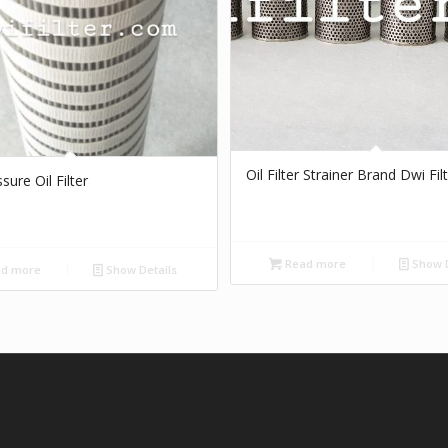
Oil Filter Strainer Brand Dwi Fil
sure Oil Filter
Read more
Show D
d more
Show Details