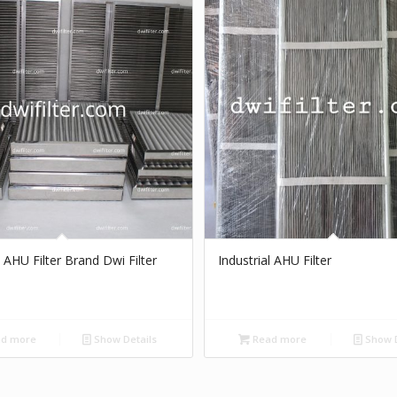
l AHU Filter Brand Dwi Filter
Industrial AHU Filter
d more
Show Details
Read more
Show D