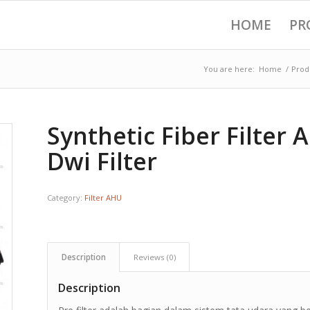
HOME
PR
You are here:
Home
/
Prod
Synthetic Fiber Filter 
Dwi Filter
Category:
Filter AHU
Description
Reviews (0)
Description