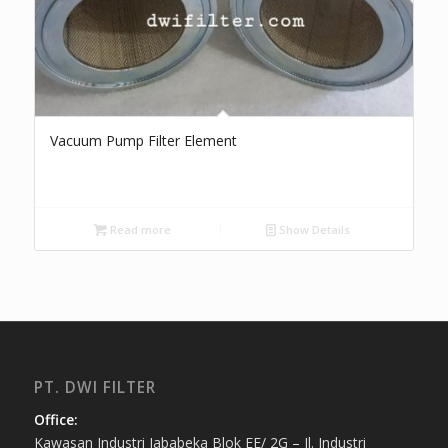
Vacuum Pump Filter Element
Read more
Show Details
PT. DWI FILTER
Office:
Kawasan Industri Jababeka Blok EE/ 2G – Jl. Industri