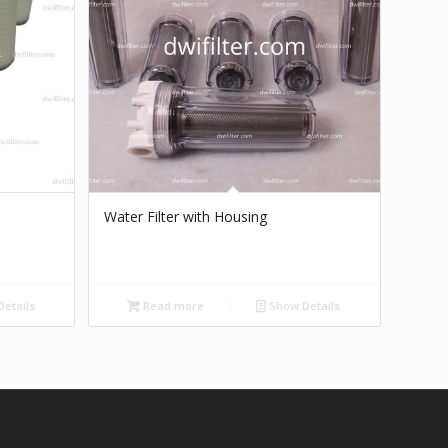
Water Filter with Housing
etails
Read more
Show Details