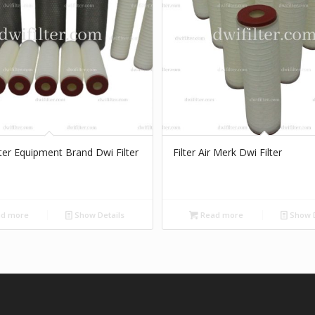
ter Equipment Brand Dwi Filter
Filter Air Merk Dwi Filter
d more
Show Details
Read more
Show D