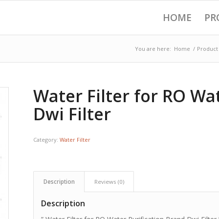
HOME
PR
You are here:
Home
/
Product
Water Filter for RO Wa
Dwi Filter
Category:
Water Filter
Description
Reviews (0)
Description