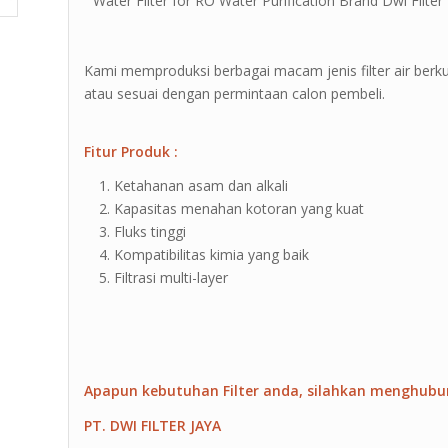
” Water Filter for RO Water Purification Brand Dwi Filter 
Kami memproduksi berbagai macam jenis filter air berk
atau sesuai dengan permintaan calon pembeli.
Fitur Produk :
Ketahanan asam dan alkali
Kapasitas menahan kotoran yang kuat
Fluks tinggi
Kompatibilitas kimia yang baik
Filtrasi multi-layer
Apapun kebutuhan Filter anda, silahkan menghubu
PT. DWI FILTER JAYA