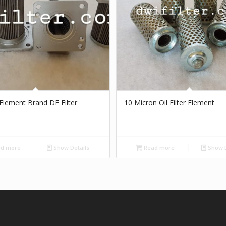
r Element Brand DF Filter
10 Micron Oil Filter Element
d more
Show Details
Read more
Show D