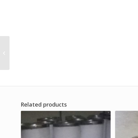
Screw Air Compressor
Refrigerated Dryer
Tank Filter Brand Dwi
Filter
Related products