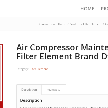
HOME
PR
You are here:
Home
/
Product
/
Filter Element
/
Ai
Air Compressor Mainte
Filter Element Brand Dw
Category:
Filter Element
Description
Reviews (0)
Description