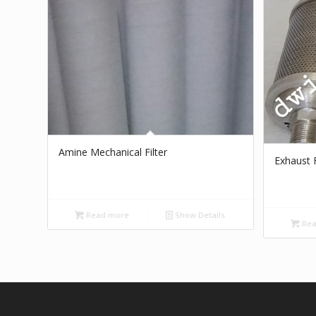
Amine Mechanical Filter
Exhaust F
Read more
Show Details
Rea