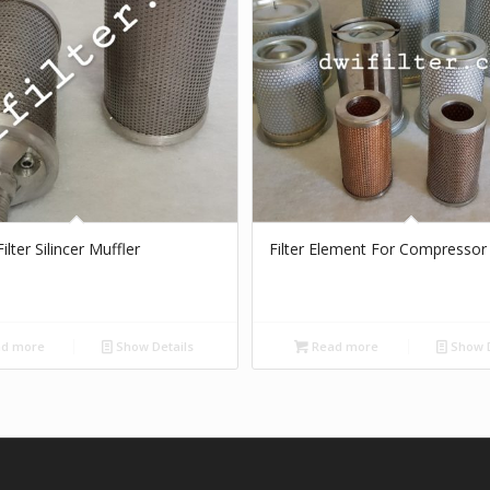
ilter Silincer Muffler
Filter Element For Compressor
d more
Show Details
Read more
Show D