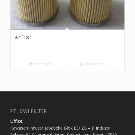
Air Filter
Read more
Show Details
PT. DWI FILTER
Office:
Kawasan Industri Jababeka Blok EE/ 2G – Jl. Industri
Selatan IV, Cikarang Selatan, Bekasi, Jawa Barat 17530