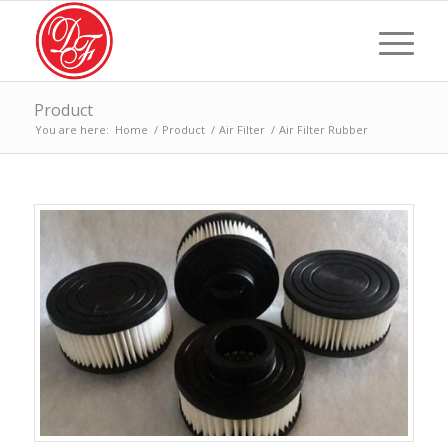
Product
You are here:
Home
/
Product
/
Air Filter
/
Air Filter Rubber