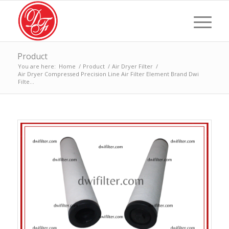
Product
You are here:
Home
/
Product
/
Air Dryer Filter
/
Air Dryer Compressed Precision Line Air Filter Element Brand Dwi
Filte...