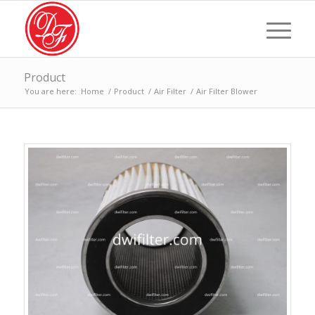
Product
You are here:
Home
/
Product
/
Air Filter
/
Air Filter Blower