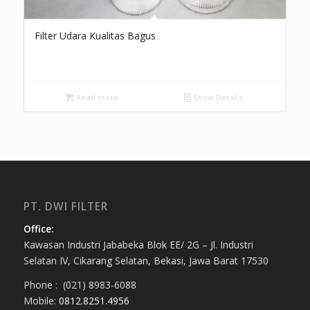
Filter Udara Kualitas Bagus
Read more
Show Details
PT. DWI FILTER
Office:
Kawasan Industri Jababeka Blok EE/ 2G – Jl. Industri
Selatan IV, Cikarang Selatan, Bekasi, Jawa Barat 17530
Phone : (021) 8983-6088
Mobile:
0812.8251.4956