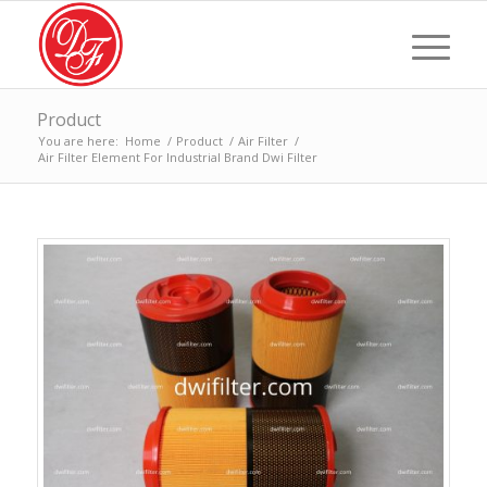
Product
You are here:
Home
/
Product
/
Air Filter
/
Air Filter Element For Industrial Brand Dwi Filter