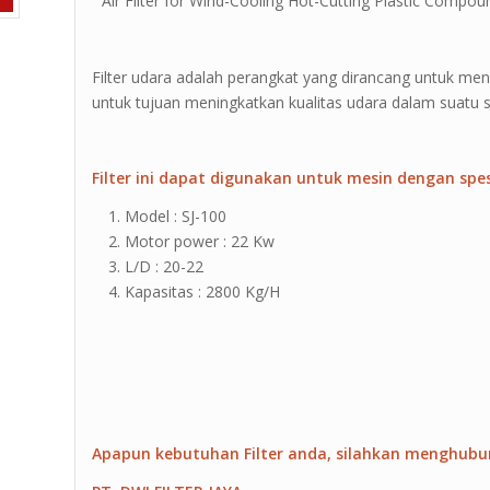
” Air Filter for Wind-Cooling Hot-Cutting Plastic Compo
Filter udara adalah perangkat yang dirancang untuk me
untuk tujuan meningkatkan kualitas udara dalam suatu s
Filter ini dapat digunakan untuk mesin dengan spesi
Model : SJ-100
Motor power : 22 Kw
L/D : 20-22
Kapasitas : 2800 Kg/H
Apapun kebutuhan Filter anda, silahkan menghubu