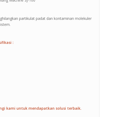
unding Machine SJ-100 ”
nghilangkan partikulat padat dan kontaminan molekuler
istem.
fikasi :
ngi kami untuk mendapatkan solusi terbaik.