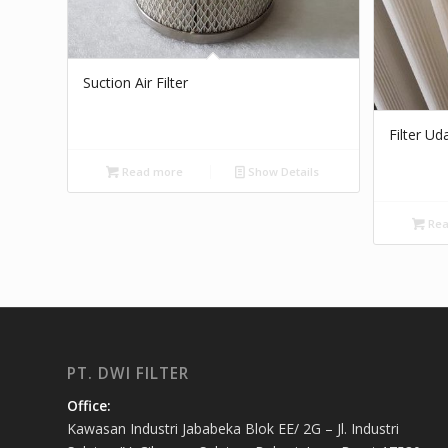
Suction Air Filter
Filter U
Read more
Show Details
Rea
PT. DWI FILTER
Office:
Kawasan Industri Jababeka Blok EE/ 2G – Jl. Industri