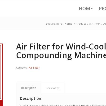
HOME
PR
You are here:
Home
/
Product
/
Air Filter
/
Ai
Air Filter for Wind-Coo
Compounding Machine 
Category:
Air Filter
Description
Reviews (0)
Description