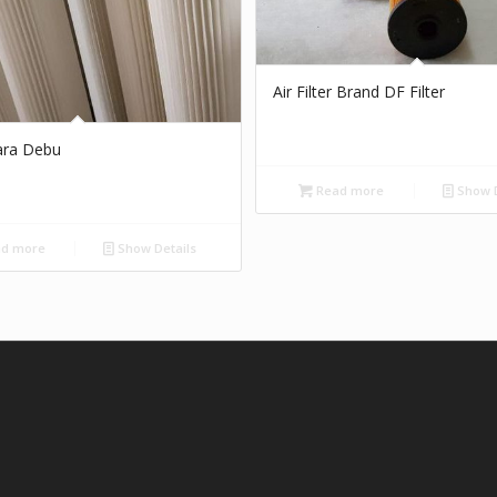
Air Filter Brand DF Filter
dara Debu
Read more
Show D
d more
Show Details