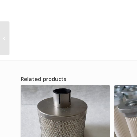
Air Filter for Wood
Engraling Machine
PM16025-8 CNC
Related products