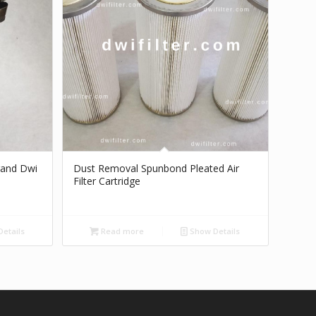
Brand Dwi
Dust Removal Spunbond Pleated Air
Filter Cartridge
etails
Read more
Show Details