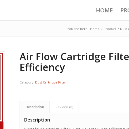
HOME
PR
You are here:
Home
/
Product
/
Dust C
Air Flow Cartridge Filt
Efficiency
Category:
Dust Cartridge Filter
Description
Reviews (0)
Description