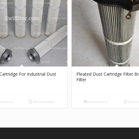
r Cartridge For Industrial Dust
Pleated Dust Cartridge Filter 
Filter
d more
Show Details
Read more
Show D