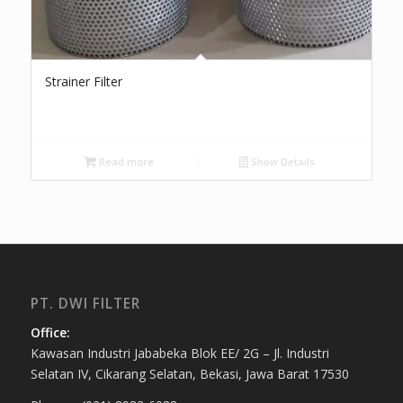
Strainer Filter
Read more
Show Details
PT. DWI FILTER
Office:
Kawasan Industri Jababeka Blok EE/ 2G – Jl. Industri
Selatan IV, Cikarang Selatan, Bekasi, Jawa Barat 17530