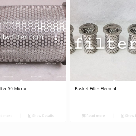
lter 50 Micron
Basket Filter Element
d more
Show Details
Read more
Show D