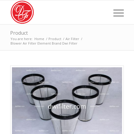
Product
You are here:
Home
/
Product
/
Air Filter
/
Blower Air Filter Element Brand Dwi Filter