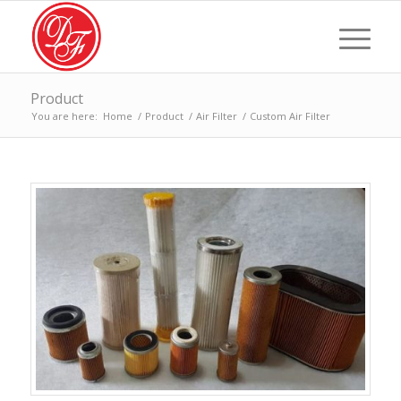
Product
You are here:
Home
/
Product
/
Air Filter
/
Custom Air Filter