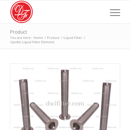
Product
You are here:
Home
/
Product
/
Liquid Filter
/
Candle Liquid Filter Element