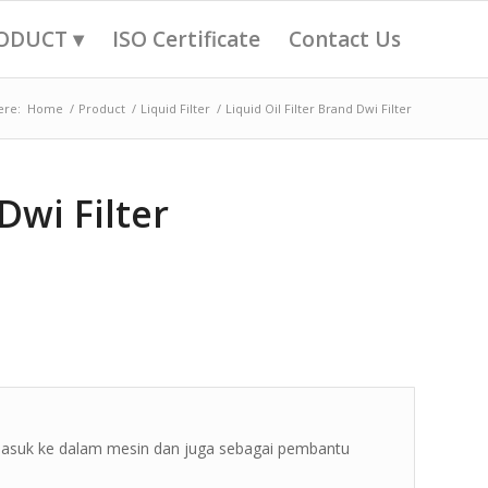
ODUCT ▾
ISO Certificate
Contact Us
ere:
Home
/
Product
/
Liquid Filter
/
Liquid Oil Filter Brand Dwi Filter
Dwi Filter
 masuk ke dalam mesin dan juga sebagai pembantu