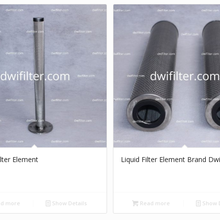
lter Element
Liquid Filter Element Brand Dwi 
d more
Show Details
Read more
Show D