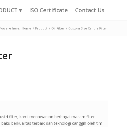
ODUCT ▾
ISO Certificate
Contact Us
You are here:
Home
/
Product
/
Oil Filter
/
Custom Size Candle Filter
ter
tri filter, kami menawarkan berbagai macam filter
aku berkualitas terbaik dan teknologi canggih oleh tim