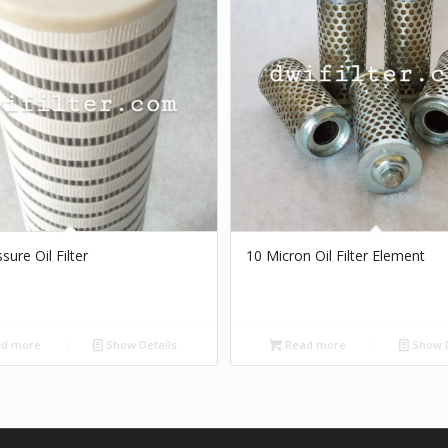
sure Oil Filter
10 Micron Oil Filter Element
d more
Show Details
Read more
Show D