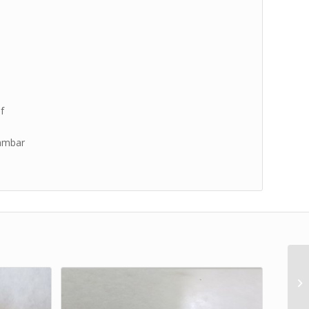
f
gambar