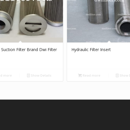
 Suction Filter Brand Dwi Filter
Hydraulic Filter Insert
d more
Show Details
Read more
Show D