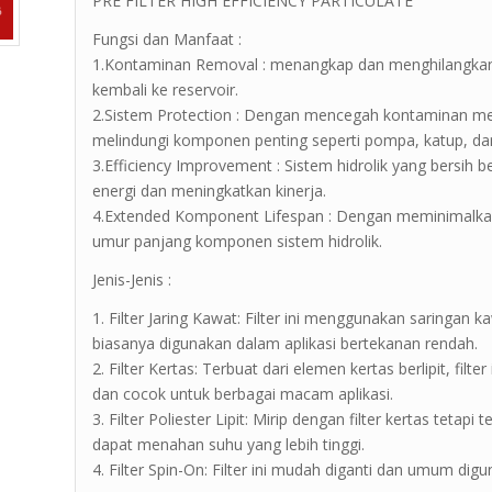
PRE FILTER HIGH EFFICIENCY PARTICULATE
Fungsi dan Manfaat :
1.Kontaminan Removal : menangkap dan menghilangkan ko
kembali ke reservoir.
2.Sistem Protection : Dengan mencegah kontaminan m
melindungi komponen penting seperti pompa, katup, dan 
3.Efficiency Improvement : Sistem hidrolik yang bersih 
energi dan meningkatkan kinerja.
4.Extended Komponent Lifespan : Dengan meminimalkan k
umur panjang komponen sistem hidrolik.
Jenis-Jenis :
1. Filter Jaring Kawat: Filter ini menggunakan saringan 
biasanya digunakan dalam aplikasi bertekanan rendah.
2. Filter Kertas: Terbuat dari elemen kertas berlipit, fi
dan cocok untuk berbagai macam aplikasi.
3. Filter Poliester Lipit: Mirip dengan filter kertas tetapi
dapat menahan suhu yang lebih tinggi.
4. Filter Spin-On: Filter ini mudah diganti dan umum digu