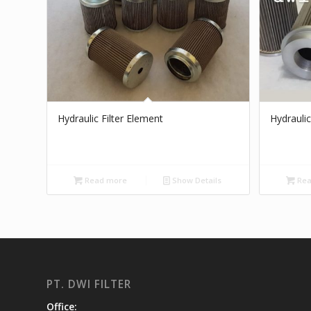
Hydraulic Filter Element
Hydraulic
Read more
Show Details
Rea
PT. DWI FILTER
Office: