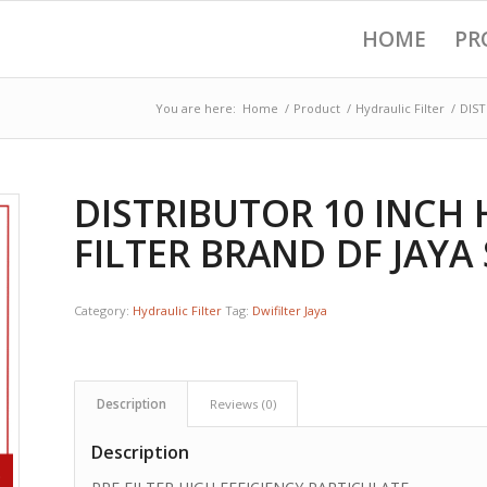
HOME
PR
You are here:
Home
/
Product
/
Hydraulic Filter
/
DIST
DISTRIBUTOR 10 INCH
FILTER BRAND DF JAYA 
Category:
Hydraulic Filter
Tag:
Dwifilter Jaya
Description
Reviews (0)
Description