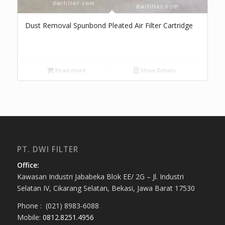
Dust Removal Spunbond Pleated Air Filter Cartridge
Read more
Show Details
PT. DWI FILTER
Office:
Kawasan Industri Jababeka Blok EE/ 2G – Jl. Industri
Selatan IV, Cikarang Selatan, Bekasi, Jawa Barat 17530
Phone : (021) 8983-6088
Mobile:
0812.8251.4956