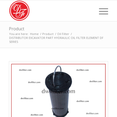
Product
You are here:
Home
/
Product
/
Oil Filter
/
DISTRIBUTOR EXCAVATOR PART HYDRAULIC OIL FILTER ELEMENT DF
SERIES