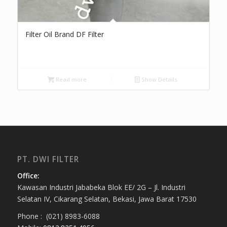
Filter Oil Brand DF Filter
Read more
Show Details
PT. DWI FILTER
Office:
Kawasan Industri Jababeka Blok EE/ 2G – Jl. Industri
Selatan IV, Cikarang Selatan, Bekasi, Jawa Barat 17530
Phone : (021) 8983-6088