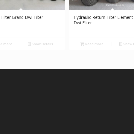
 Filter Brand Dwi Filter
Hydraulic Return Filter Elemen
Dwi Filter
d more
Show Details
Read more
Show D