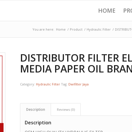
HOME
PR
You are here:
Home
/
Product
/
Hydraulic Filter
/
DISTRIBUT
DISTRIBUTOR FILTER 
MEDIA PAPER OIL BRAN
Category:
Hydraulic Filter
Tag:
Dwifilter Jaya
Description
Reviews (0)
Description