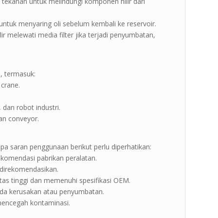
n tekanan untuk melindungi komponen hilir dari
ik untuk menyaring oli sebelum kembali ke reservoir.
ir melewati media filter jika terjadi penyumbatan,
i, termasuk:
 crane.
dan robot industri.
an conveyor.
apa saran penggunaan berikut perlu diperhatikan:
 rekomendasi pabrikan peralatan.
g direkomendasikan.
itas tinggi dan memenuhi spesifikasi OEM.
 ada kerusakan atau penyumbatan.
 mencegah kontaminasi.