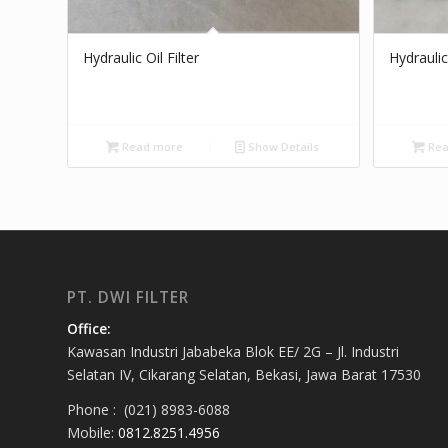
Hydraulic Oil Filter
Hydraulic
Read more
Show Details
Rea
PT. DWI FILTER
Office:
Kawasan Industri Jababeka Blok EE/ 2G – Jl. Industri
Selatan IV, Cikarang Selatan, Bekasi, Jawa Barat 17530
Phone : (021) 8983-6088
Mobile:
0812.8251.4956