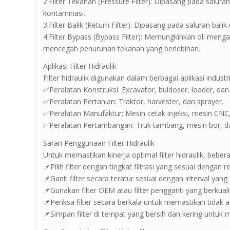
2.Filter Tekanan (Pressure Filter): Dipasang pada salura
kontaminasi.
3.Filter Balik (Return Filter): Dipasang pada saluran bal
4.Filter Bypass (Bypass Filter): Memungkinkan oli mengal
mencegah penurunan tekanan yang berlebihan.
Aplikasi Filter Hidraulik
Filter hidraulik digunakan dalam berbagai aplikasi industr
✅Peralatan Konstruksi: Excavator, buldoser, loader, dan
✅Peralatan Pertanian: Traktor, harvester, dan sprayer.
✅Peralatan Manufaktur: Mesin cetak injeksi, mesin CNC, 
✅Peralatan Pertambangan: Truk tambang, mesin bor, d
Saran Penggunaan Filter Hidraulik
Untuk memastikan kinerja optimal filter hidraulik, beber
📌Pilih filter dengan tingkat filtrasi yang sesuai dengan
📌Ganti filter secara teratur sesuai dengan interval yan
📌Gunakan filter OEM atau filter pengganti yang berkual
📌Periksa filter secara berkala untuk memastikan tidak
📌Simpan filter di tempat yang bersih dan kering untuk