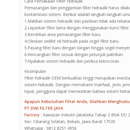
Cara Pemakaian Filter Hidraulik
Pemasangan dan penggantian filter hidraulik harus dila
kontaminasi sistem. Berikut adalah langkah-langkah umu
1.Matikan sistem hidraulik dan pastikan tidak ada tekana
2.Lepaskan filter lama dengan menggunakan kunci filter 
3.Bersihkan area pemasangan filter baru.
4.Oleskan sedikit oli hidraulik pada segel filter baru.
5.Pasang filter baru dengan tangan hingga segel men
6.Kencangkan filter sesuai dengan petunjuk pabrikan.
7.Nyalakan sistem hidraulik dan periksa kebocoran.
Kesimpulan
Filter hidraulik OEM berkualitas tinggi merupakan inves
sistem hidraulik. Dengan memahami manfaat, jenis-jeni
tepat, pengguna dapat memastikan bahwa sistem hidraul
Apapun Kebutuhan Filter Anda, Silahkan Menghubu
PT.DWI FILTER JAYA
Factory
: Kawasan Industri Jababeka Tahap 2 Blok EE/ 2G J
Kec. Cikarang Selatan, Bekasi, Jawa Barat 17530
Whatsapp : 0812 8251 4956