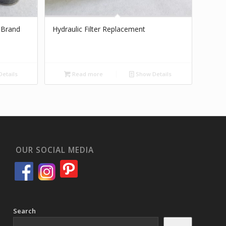
t Brand
Hydraulic Filter Replacement
etails
Read more
Show Details
OUR SOCIAL MEDIA
Search