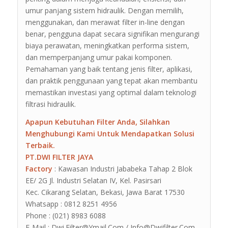
umur panjang sistem hidraulik. Dengan memilih,
menggunakan, dan merawat filter in-line dengan
benar, pengguna dapat secara signifikan mengurangi
biaya perawatan, meningkatkan performa sistem,
dan memperpanjang umur pakai komponen.
Pemahaman yang baik tentang jenis filter, aplikasi,
dan praktik penggunaan yang tepat akan membantu
memastikan investasi yang optimal dalam teknologi
filtrasi hidraulik.
Apapun Kebutuhan Filter Anda, Silahkan
Menghubungi Kami Untuk Mendapatkan Solusi
Terbaik.
PT.DWI FILTER JAYA
Factory
: Kawasan Industri Jababeka Tahap 2 Blok
EE/ 2G Jl. Industri Selatan IV, Kel. Pasirsari
Kec. Cikarang Selatan, Bekasi, Jawa Barat 17530
Whatsapp : 0812 8251 4956
Phone : (021) 8983 6088
E-Mail : Dwi.Filter@Ymail.Com / Info@Dwifilter.Com